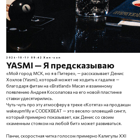
2025-10-17 09:42
Хип-хоп
YASMI — Я предсказываю
«Мой город МСК, но я в Питере», — рассказывает Денис
Хохлов (Yasmi), который может не ходить к гадалке —
благодаря фитам на «Bratland» Macan и взаимному
появлению Андрея Косолапова на его новой пластинке
ставки удесятирились.
Чуть-чуть про эту атмосферу в треке «Котята» на продакшн ​​​​​
wakeupm1lly​ и CODEXBEAT — это весело-зловещий сингл,
который примерно показывает, как Денис со своим
«каменным стояком на любой бит» может развиваться.
Панчи, скоростная читка голосом примерно Калигулы XXI