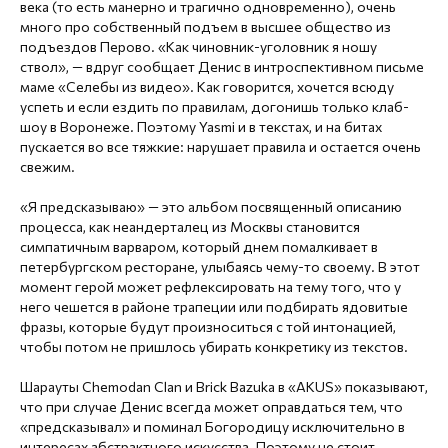
века (то есть манерно и трагично одновременно), очень
много про собственный подъем в высшее общество из
подъездов Перово. «Как чиновник-уголовник я ношу
ствол», — вдруг сообщает Денис в интроспективном письме
маме «Селебы из видео». Как говорится, хочется всюду
успеть и если ездить по правилам, догонишь только клаб-
шоу в Воронеже. Поэтому Yasmi и в текстах, и на битах
пускается во все тяжкие: нарушает правила и остается очень
свежим.
«Я предсказываю» — это альбом посвященный описанию
процесса, как неандерталец из Москвы становится
симпатичным варваром, который днем помалкивает в
петербургском ресторане, улыбаясь чему-то своему. В этот
момент герой может рефлексировать на тему того, что у
него чешется в районе трапеции или подбирать ядовитые
фразы, которые будут произноситься с той интонацией,
чтобы потом не пришлось убирать конкретику из текстов.
Шарауты Chemodan Clan и Brick Bazuka в «AKUS» показывают,
что при случае Денис всегда может оправдаться тем, что
«предсказывал» и поминал Богородицу исключительно в
интересах абстрактного искусства. Поэтому не стоит