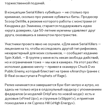
торжественной подачей.
В концепции Serial Killers «убийцы» — не столько про
криминал, сколько про умение «убивать» биты. Продюсер
Scoop DeVille, в резюме которого работы с монстрами от
Кендрика до Эминема, старается поддерживать идею
«круга доверия», где 50-летние мужчины удивляют друг
друга, оказавшись в замкнутом пространстве.
Участники проекта явно не скучали. «Для меня Serial Killers —
лицензия на то, чтобы исследовать другой тип рифмовки,
нехарактерный для моих сольников, — сообщает изданию
Spin Xzibit. — В группе у меня есть некая свобода действий,
но и ограничения тоже — мы как в камере». На этот раз Икс
исполнил давнюю мечту — привел в «камеру» Chuck D из
Public Enemy, который блистает на треке «Anarchy» (ранее с
B-Real он выступал в Prophets of Rage).
Релиз начинается и завершается бум-бэп-интро и аутро, но
здесь не только игра в олдскульный хардкор с упоминанием
федералов (и моделей OnlyFans по новой моде): есть и
духовые («Fired Up»), и струнные («Slippin’»), и приятная
психоделия а-ля Cypress Hill («High Energy»).