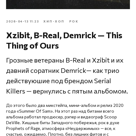
2026-04-13 11:23
ХИП-ХОП
РОК
Xzibit, B-Real, Demrick — This
Thing of Ours
Грозные ветераны B-Real и Xzibit и их
давний соратник Demrick— как трио
действуюшие под брендом Serial
Killers — вернулись с пятым альбомом.
До этого было два микстейпа, мини-альбом и релиз 2020
года «Summer Of Sam». На этот раз над битами всего
альбома работал продюсер, рэпер и видеограф Scoop
DeVille. Хищные биты Западного побережья, рок в духе
Prophets of Rage, атмосфера «Неудержимых» — все, к
счастью, ожидаемо. Плотно, без лишних фитов и с