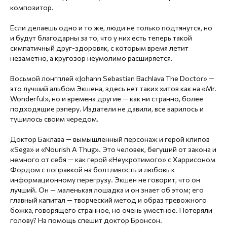
композитор.
Если делаешь одно и то же, люди не только подтянутся, но
и будут благодарны за то, что у них есть теперь такой
симпатичный друг-здоровяк, с которым время летит
незаметно, а кругозор неумолимо расширяется.
Восьмой лонгплей «Johann Sebastian Bachlava The Doctor» —
это лучший альбом Экшена, здесь нет таких хитов как на «Mr.
Wonderful», но и времена другие — как ни странно, более
подходящие рэперу. Издатели не давили, все варилось и
тушилось своим чередом.
Доктор Баклава — вымышленный персонаж и герой клипов
«Sega» и «Nourish A Thug». Это человек, бегущий от закона и
немного от себя — как герой «Неукротимого» с Харрисоном
Фордом с поправкой на болтливость и любовь к
информационному перегрузу. Экшен не говорит, что он
лучший. Он — маленькая лошадка и он знает об этом; его
главный капитал — творческий метод и образ тревожного
божка, говорящего странное, но очень уместное. Потеряли
голову? На помощь спешит доктор Бронсон.