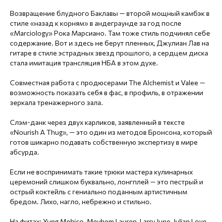
Возвращение блудного Баклавы — второй мощный камбэк в
стиле «назад к корням» в андеграунде за год после
«Marciology» Рока Марсиано. Там тоже стиль подчинял себе
содержание. Вот и здесь не берут пленных, Джулиан Лав на
гитаре в стиле эстрадных звезд прошлого, а сердцем диска
стала имитация трансляция НБА в этом духе.
Совместная работа с продюсерами The Alchemist и Valee —
возможность показать себя в фас, в профиль, в отражении
зеркала тренажерного зала.
Слэм-данк через двух карликов, заявленный в тексте
«Nourish A Thug», — это один из методов Бронсона, который
готов шикарно подавать собственную экспертизу в мире
абсурда.
Если не воспринимать такие трюки мастера кулинарных
церемоний слишком буквально, лонгплей — это пестрый и
острый коктейль с гениально поданным артистичным
бредом. Лихо, нагло, небрежно и стильно.
На фитах: Yung Mehico, Meyhem Lauren, Larry June, Julian Love.