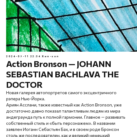
2024-07-11 22:34
Хип-хоп
Action Bronson — JOHANN
SEBASTIAN BACHLAVA THE
DOCTOR
Новая галерея автопортретов самого эксцентричного
рэпера Нью-Йорка.
Ариян Асслани, также известный как Action Bronson, уже
достаточно давно показал талантливым людям из мира
андеграунда путь к полной гармонии. Главное — развивать
собственный стиль и «быть персонажем». В названии
заявлен Иоганн Себастьян Бах, и в своем роде Бронсон
столь же последователен, как и великий немецкий