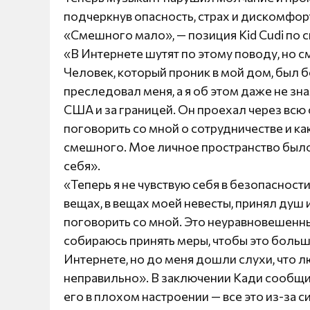
подчеркнув опасность, страх и дискомфорт
«Смешного мало», — позиция Kid Cudi по с
«В Интернете шутят по этому поводу, но с
Человек, который проник в мой дом, был
преследовал меня, а я об этом даже не зн
США и за границей. Он проехал через всю 
поговорить со мной о сотрудничестве и как
смешного. Мое личное пространство было
себя».
«Теперь я не чувствую себя в безопасност
вещах, в вещах моей невесты, принял душ 
поговорить со мной. Это неуравновешенн
собираюсь принять меры, чтобы это больш
Интернете, но до меня дошли слухи, что л
неправильно». В заключении Кади сообщил
его в плохом настроении — все это из-за 