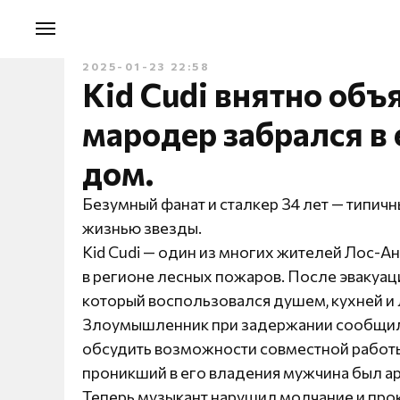
2025-01-23 22:58
Kid Cudi внятно объ
мародер забрался в
дом.
Безумный фанат и сталкер 34 лет — типич
жизнью звезды.
Kid Cudi — один из многих жителей Лос-
в регионе лесных пожаров. После эвакуаци
который воспользовался душем, кухней и
Злоумышленник при задержании сообщил, 
обсудить возможности совместной работы
проникший в его владения мужчина был ар
Теперь музыкант нарушил молчание и про