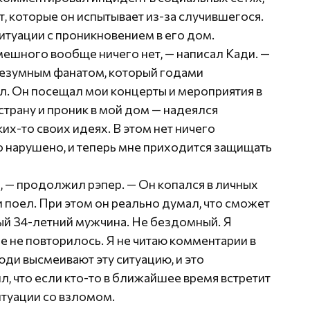
, которые он испытывает из-за случившегося.
итуации с проникновением в его дом.
мешного вообще ничего нет, — написал Кади. —
 безумным фанатом, который годами
ал. Он посещал мои концерты и мероприятия в
страну и проник в мой дом — надеялся
их-то своих идеях. В этом нет ничего
 нарушено, и теперь мне приходится защищать
и, — продолжил рэпер. — Он копался в личных
и поел. При этом он реально думал, что сможет
ый 34-летний мужчина. Не бездомный. Я
е не повторилось. Я не читаю комментарии в
юди высмеивают эту ситуацию, и это
, что если кто-то в ближайшее время встретит
ситуации со взломом.