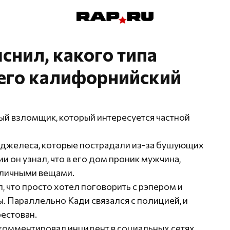
яснил, какого типа
 его калифорнийский
ный взломщик, который интересуется частной
Анджелеса, которые пострадали из-за бушующих
и он узнал, что в его дом проник мужчина,
 личными вещами.
что просто хотел поговорить с рэпером и
. Параллельно Кади связался с полицией, и
естован.
комментировал инцидент в социальных сетях,