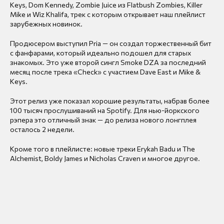
Keys, Dom Kennedy, Zombie Juice из Flatbush Zombies, Killer
Mike и Wiz Khalifa, трек с которым открывает наш плейлист
зарубежных новинок.
Продюсером выступил Pria — он создал торжественный бит
с фанфарами, который идеально подошел для старых
знакомых. Это уже второй сингл Smoke DZA за последний
месяц после трека «Check» с участием Dave East и Mike &
Keys.
Этот релиз уже показал хорошие результаты, набрав более
100 тысяч прослушиваний на Spotify. Для нью-йоркского
рэпера это отличный знак — до релиза нового лонгплея
осталось 2 недели.
Кроме того в плейлисте: новые треки Erykah Badu и The
Alchemist, Boldy James и Nicholas Сraven и многое другое.