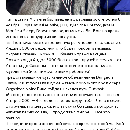
Рэп-дуэт из Атланты был введен в Зал славы рок-н-ролла 8
ноября. Doja Cat, Killer Mike, J.I.D, Tyler, the Creator, Janelle
Monáe и Sleepy Brown присоединились к Биг Бою во время
исполнения попурри из хитов дуэта.
Биг Бой начал благодарственную речь после того, как они с
Андре 3000 определили, кто будет говорить первым,
сыграв в «камень, ножницы, бумага» прямо на сцене.
Позже, когда Андре 3000 благодарил друзей и семью — от
Атланты до Саванны, — сцена постепенно наполнилась
мужчинами (и одним маленьким ребенком),
представлявшими музыкальное объединение Dungeon
Family. Из их подвала в доме матери покойного продюсера
Organized Noize Рико Уэйда и начался путь Outkast.
«Часто дело не только в нотах или инструментах, — сказал
Андре 3000. — Все дело в людях вокруг тебя. Дело в семье.
Это жены, это девушки, это та самая бывшая, о которой ты
написал песню со зла, — продолжил Андре. — Все это
важно».
В середине проникновенной речи, во время которой Биг Бой
нежно вытащил клочок из бороды Андре, участник OutKast