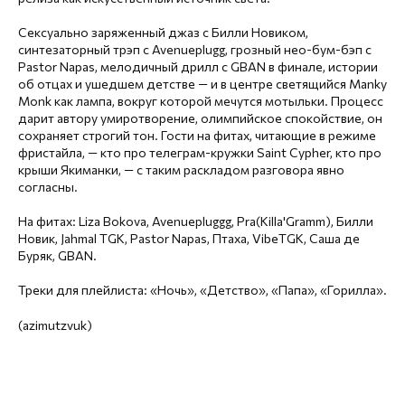
Сексуально заряженный джаз с Билли Новиком,
синтезаторный трэп с Avenueplugg, грозный нео-бум-бэп с
Pastor Napas, мелодичный дрилл с GBAN в финале, истории
об отцах и ушедшем детстве — и в центре светящийся Manky
Monk как лампа, вокруг которой мечутся мотыльки. Процесс
дарит автору умиротворение, олимпийское спокойствие, он
сохраняет строгий тон. Гости на фитах, читающие в режиме
фристайла, — кто про телеграм-кружки Saint Cypher, кто про
крыши Якиманки, — с таким раскладом разговора явно
согласны.
На фитах: Liza Bokova, Avenuepluggg, Pra(Killa'Gramm), Билли
Новик, Jahmal TGK, Pastor Napas, Птаха, VibeTGK, Саша де
Буряк, GBAN.
Треки для плейлиста: «Ночь», «Детство», «Папа», «Горилла».
(azimutzvuk)