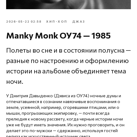
2026-05-22 02:58
ХИП-ХОП
ДЖАЗ
Manky Monk ОУ74 — 1985
Полеты во сне и в состоянии полусна —
разные по настроению и оформлению
истории на альбоме объединяет тема
ночи.
У Дмитрия Давыденко (Дэвиса из ОУ74) ночные думы и
отпечатавшиеся в сознании навязчивые воспоминания о
земле, усеянной, например, сгоревшими птицами, или о
мышах, прогрызающих экипировку, — почти всегда
прелюдия к новому рассвету, когда черные истории ночи
уже не будут иметь значения. Их нужно проговорить, и он
делает это по-мужски — сдержанно, используя гостей
релиза как искусственный источник света.