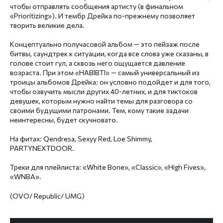
чтобы отправлять сообщения артисту (в финальном
«Prioritizing»). И тембр Дрейка по-прежнему позволяет
творить великие дела.
Концептуально получасовой альбом — это пейзаж после
битвы, саундтрек к ситуации, когда все слова уже сказаны, в
голове стоит гул, а сквозь него ощущается давление
возраста. При этом «HABIBTI» — самый универсальный из
троицы альбомов Дрейка: он условно подойдет и для того,
чтобы озвучить мысли других 40-летних, и для тиктоков
девушек, которым нужно найти темы для разговора со
своими будущими патронами. Тем, кому такие задачи
неинтересны, будет скучновато.
На фитах: Qendresa, Sexyy Red, Loe Shimmy,
PARTYNEXTDOOR.
Треки для плейлиста: «White Bone», «Classic», «High Fives»,
«WNBA».
(OVO/ Republic/ UMG)