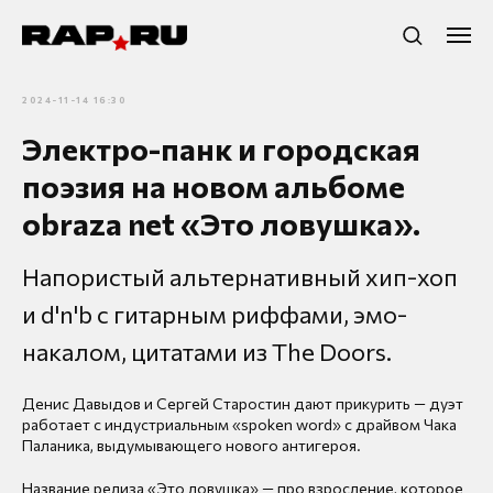
2024-11-14 16:30
Электро-панк и городская
поэзия на новом альбоме
obraza net «Это ловушка».
Напористый альтернативный хип-хоп
и d'n'b с гитарным риффами, эмо-
накалом, цитатами из The Doors.
Денис Давыдов и Сергей Старостин дают прикурить — дуэт
работает с индустриальным «spoken word» с драйвом Чака
Паланика, выдумывающего нового антигероя.
Название релиза «Это ловушка» — про взросление, которое