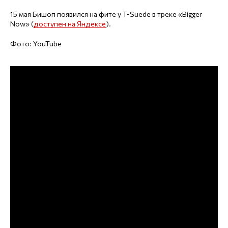
15 мая Бишоп появился на фите у T-Suede в треке «Bigger
Now» (
доступен на Яндексе
).
Фото: YouTube