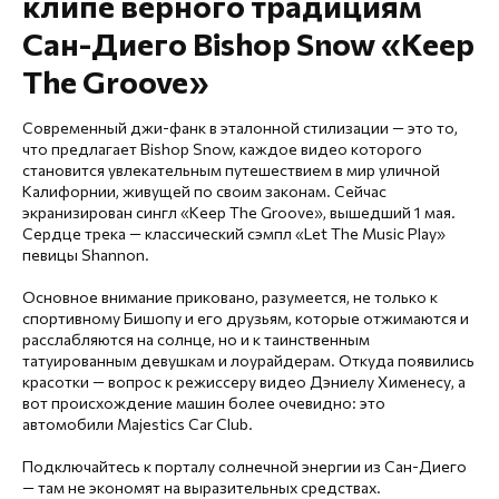
клипе верного традициям
Сан-Диего Bishop Snow «Keep
The Groove»
Современный джи-фанк в эталонной стилизации — это то,
что предлагает Bishop Snow, каждое видео которого
становится увлекательным путешествием в мир уличной
Калифорнии, живущей по своим законам. Сейчас
экранизирован сингл «Keep The Groove», вышедший 1 мая.
Сердце трека — классический сэмпл «Let The Music Play»
певицы Shannon.
Основное внимание приковано, разумеется, не только к
спортивному Бишопу и его друзьям, которые отжимаются и
расслабляются на солнце, но и к таинственным
татуированным девушкам и лоурайдерам. Откуда появились
красотки — вопрос к режиссеру видео Дэниелу Хименесу, а
вот происхождение машин более очевидно: это
автомобили Majestics Car Club.
Подключайтесь к порталу солнечной энергии из Сан-Диего
— там не экономят на выразительных средствах.