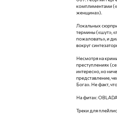
комплиментами («О
женщина»).
Локальных сюрприз
термины («шут», «
пожаловать», и ди
вокруг синтезатор
Несмотря на крими
преступлениях (се
интересно, но ниче
представление, че
Бога». Не факт, ч
На фитах: OBLADAE
Треки для плейлис