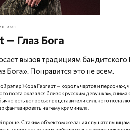
ИП-ХОП
t — Глаз Бога
росает вызов традициям бандитского 
з Бога». Понравится это не всем.
 рэпер Жора Гергерт — король чартов и персонаж, ч
ого поэта оказался близок русским девушкам, снима
бычно есть вопросы: представители сильного пола лю
пер фантазировать на тему криминала.
 проще. С таким объектом желания слушательницам 
ерт в целом понятнее и действительно умеет нокаути