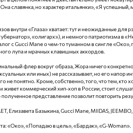
на славянка, но характер итальянки», «Я успешный, 
ов внутри «Глаза» хватает: тут и неожиданные для р
губернатор», «олигарх»), и немного патриотизма в «
алог с Gucci Mane о чем‑то туманном в сингле «Око»
ного лупа и мрачных клавишных аккордов.
нальный флер вокруг образа, Жора ничего конкретно
ксуальных или иных) не рассказывает, но его напор ин
го не понятно. Кроме, собственно, того, что тем, кто х
м живет коммерческий хип‑хоп в России, стоит слуша
то полученное представление позволит повторить рез
T, Елизавета Базыкина, Gucci Mane, MIIDAS, JEEMBO,
та: «Око», «Попадаю в цель», «Бардак», «G‑Woman».