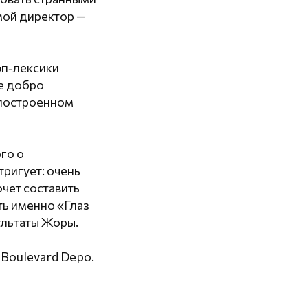
мой директор —
эп‑лексики
Не добро
, построенном
го о
тригует: очень
очет составить
ть именно «Глаз
ультаты Жоры.
 Boulevard Depo.