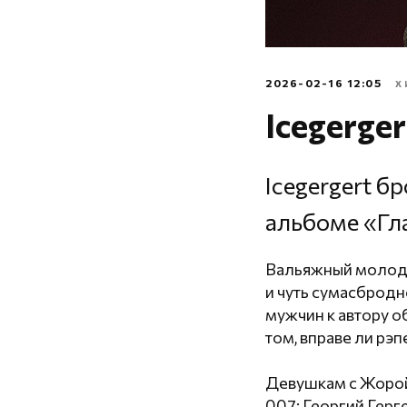
2026-02-16 12:05
Х
Icegerger
Icegergert б
альбоме «Гла
Вальяжный молодой
и чуть сумасбродн
мужчин к автору о
том, вправе ли рэ
Девушкам с Жорой
007: Георгий Герг