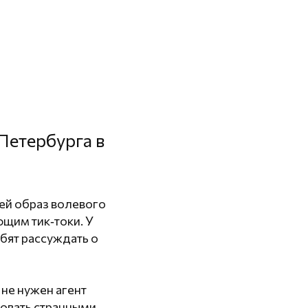
Петербурга в
ей образ волевого
ющим тик‑токи. У
бят рассуждать о
не нужен агент
ровать странными