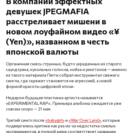
В компании эффектных
девушек JPEGMAFIA
расстреливает мишени в
новом лоуфайном видео «¥
(Yen)», названном в честь
японской валюты
Органичная смесь струнных, будто украденных из старого
саундтрека, кукольных голосов, нойза и рингтонов — именно
из такого материала Пегги собрал инструментал свежего
сингла, где скрежет становится не агрессией, а новой
формой красоты цифровой эпохи.
Недаром будущая пластинка артиста называется
«EXPERIMENTAL RAP». Премьера альбома ожидается уже
совсем скоро — 21 мая.
Третий сингл после
«babygirl»
и
«War Over Land»
, которые
подвергались критике как раз из-за недостатка смелых
экспериментов, в полной мере соответствует названию