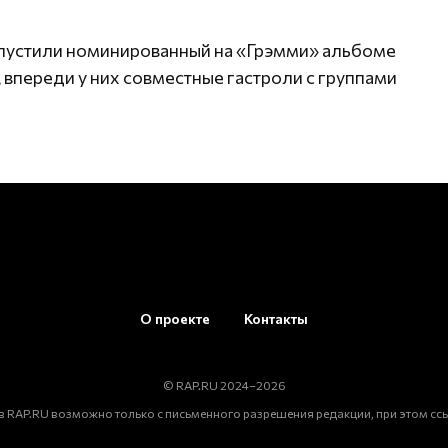
ыпустили номинированный на «Грэмми» альбоме
, впереди у них совместные гастроли с группами
О проекте
Контакты
© RAP.RU 2024–2026
 RAP.RU возможно только с письменного разрешения редакции, при этом ссы