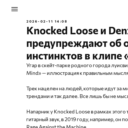
2026-02-11 14:08
Knocked Loose и Den
предупреждают об о
инстинктов в клипе 
Угар в скейт-парке родного города луисв
Mind» — иллюстрация к правильным мысл
Трек нацелен на людей, которые идут за 
трендами и так далее. Все лишь бы не мысл
Напарник у Knocked Loose в рамках этого
гитарный звук, в 2019 году, например, он 
Rage Against the Machine.