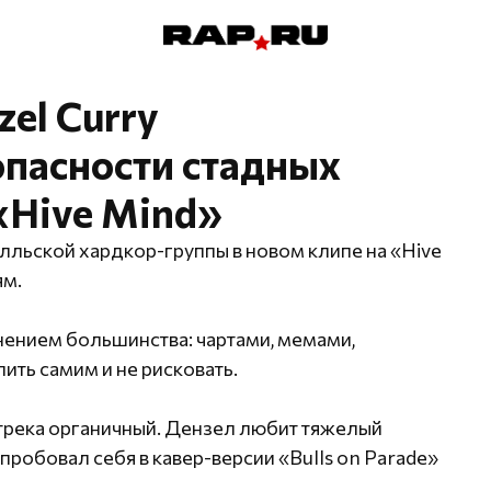
zel Curry
пасности стадных
«Hive Mind»
илльской хардкор-группы в новом клипе на «Hive
ям.
мнением большинства: чартами, мемами,
ить самим и не рисковать.
 трека органичный. Дензел любит тяжелый
попробовал себя в кавер-версии «Bulls on Parade»