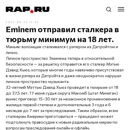
2025-06-24 15:42
Eminem отправил сталкера в
тюрьму минимум на 18 лет.
Маньяк-взломщик сталкивался с рэпером из Детройтом и
лично.
Личное пространство Эминема теперь в относительной
безопасности — за решетку отправится его сталкер Мэтью
Дэвид Хьюз, которые многие годы навязчиво присутствовал
в жизни рэпера из Детройта и даже неоднократно нарушал
личное пространство музыканта.
32-летний Мэттью Дэвид Хьюз проведет в тюмрьме от 18
до 37,5 лет. 17 июня судья округа Макомб (штат Мичиган)
вынес приговор: 15–30 лет за незаконное проникновение в
жилище первой степени и дополнительные 3 года и 6
месяцев до 7 лет за преследование. Таким образом, всем
сталкерам Америки приготовиться — прецедент может
подтолкнуть правосудие к новым радикальным мерам по
вопросам преследования онлайн и офлайн.