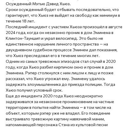
Осужденный Мэтью Дэвид Хьюз.
Сроки осужденный будет отбывать последовательно, что
гарантирует, что Хьюз не выйдет на свободу как минимум в
течение 18 лет.
Последний инцидент с участием Хьюза произошёл в августе
2024 года, когда он незаконно проник в дом Эминема в
Клинтон-Тауншип и украл велосипед. Это было не
единственное нарушение личного пространства — на
двухдневном судебном процессе Эминем дал показания,
что Хьюз преследовал его в течение многих лет.
Одним из самых тревожных эпизодов стал случай в 2020
году, когда Хьюз разбил кирпичом окно и проник в дом
Эминема. Рэпер столкнулся с ним лицом к лицу и позже
рассказал, что Хьюз угрожал ему. Эминему удалось
задержать злоумышленника до приезда полиции. Тогда
Хьюз получил условный срок.
Еще до инцидента 2020 года Хьюз неоднократно
задерживался за незаконное проникновение на частные
территории в попытке найти Эминема — в том числе на
объект, которым рэпер уже не владел. Его поведение
выстраивало тревожную картину навязчивой мании,
напоминающей персонажа Стэна из культовой песни