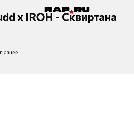
dd x IROH - Сквиртана
л ранее