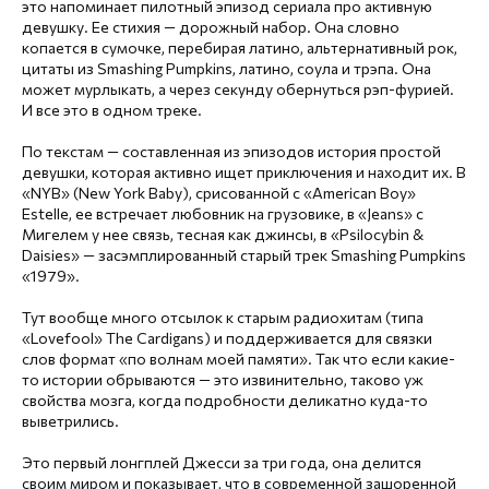
это напоминает пилотный эпизод сериала про активную
девушку. Ее стихия — дорожный набор. Она словно
копается в сумочке, перебирая латино, альтернативный рок,
цитаты из Smashing Pumpkins, латино, соула и трэпа. Она
может мурлыкать, а через секунду обернуться рэп-фурией.
И все это в одном треке.
По текстам — составленная из эпизодов история простой
девушки, которая активно ищет приключения и находит их. В
«NYB» (New York Baby), срисованной с «American Boy»
Estelle, ее встречает любовник на грузовике, в «Jeans» с
Мигелем у нее связь, тесная как джинсы, в «Psilocybin &
Daisies» — засэмплированный старый трек Smashing Pumpkins
«1979».
Тут вообще много отсылок к старым радиохитам (типа
«Lovefool» The Cardigans) и поддерживается для связки
слов формат «по волнам моей памяти». Так что если какие-
то истории обрываются — это извинительно, таково уж
свойства мозга, когда подробности деликатно куда-то
выветрились.
Это первый лонгплей Джесси за три года, она делится
своим миром и показывает, что в современной зашоренной