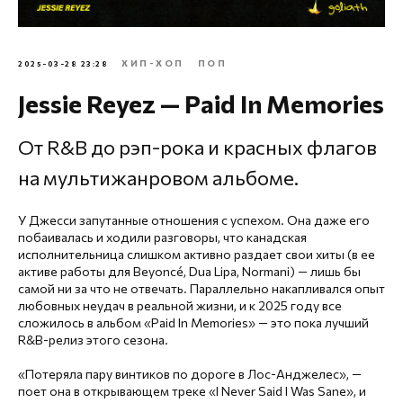
ХИП-ХОП
ПОП
2025-03-28 23:28
Jessie Reyez — Paid In Memories
От R&B до рэп-рока и красных флагов
на мультижанровом альбоме.
У Джесси запутанные отношения с успехом. Она даже его
побаивалась и ходили разговоры, что канадская
исполнительница слишком активно раздает свои хиты (в ее
активе работы для Beyoncé, Dua Lipa, Normani) — лишь бы
самой ни за что не отвечать. Параллельно накапливался опыт
любовных неудач в реальной жизни, и к 2025 году все
сложилось в альбом «Paid In Memories» — это пока лучший
R&B-релиз этого сезона.
«Потеряла пару винтиков по дороге в Лос-Анджелес», —
поет она в открывающем треке «I Never Said I Was Sane», и