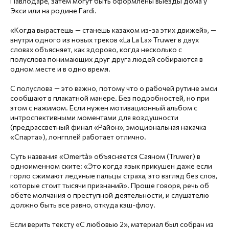
Павлодаре, затем могут быть оформлены выезды дома у
Экси или на родине Fardi.
«Когда вырастешь — станешь казахом из-за этих движей», —
внутри одного из новых треков «La La La» Truwer в двух
словах объясняет, как здорово, когда несколько с
полуслова понимающих друг друга людей собираются в
одном месте и в одно время.
С полуслова — это важно, потому что о рабочей рутине эмси
сообщают в плакатной манере. Без подробностей, но при
этом с нажимом. Если нужен мотивационный альбом с
интроспективными моментами для воздушности
(предрассветный финал «Район», эмоциональная накачка
«Спарта»), лонгплей работает отлично.
Суть названия «Omertà» объясняется Саяном (Truwer) в
одноименном ските: «Это когда язык прикушен даже если
горло сжимают ледяные пальцы страха, это взгляд без слов,
которые стоит тысячи признаний». Проще говоря, речь об
обете молчания о преступной деятельности, и слушателю
должно быть все равно, откуда кэш-флоу.
Если верить тексту «С любовью 2», материал был собран из