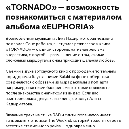
«TORNADO» — возможность
познакомиться с материалом
альбома «EUPHORIA»
Возлюбленная музыканта Лика Надир, которая недавно
подарила Сене ребенка, выступила режиссером клипа.
«TORNADO» — с одной стороны, нативная реклама
энергетика, с другой — размышление о том, какими
сложными маршрутами к нам приходит шальная любовь.
Съемки в духе артхаусного кино с проходами по темным
коридорам и блужданиями Saluki на фоне побережья
соединяются с образами из мира рекламы и поп-арта —
например, опасными балеринами, которые появляются
после знакомства с напитком из видео. Если вас
заинтересовала девушка из клипа, ее зовут Алинэ
Кадырматова.
Звучание трека на стыке R&B и синти-попа напоминает
танцевальные поиски The Weeknd, который тоже тяготеет к
эстетике стадионного рейва — одновременно