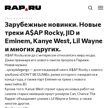
2025-07-04 17:31
Зарубежные новинки. Новые
треки A$AP Rocky, JID и
Eminem, Kanye West, Lil Wayne
и многих других.
A$AP Rocky всегда с интересом относился к миру моды.
Даже премьера его нового сингла прошла в Париже.
Новая музыка
. «pray4dagang» — долгожданный сингл A$AP Rocky c нового
альбома «DON’T BE DUMB», релиз которого ожидается в
конца года, а также парт Eminem на треке с нового
микстейпа JID.
Кроме того: Kanye West строит одну из новых работ на
сэмпле старых немецких краут-рокеров Can, Chance The
Rapper объединяет усилия с Lil Wayne и Smino, а также
многое другое.