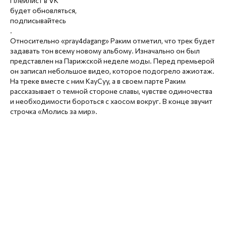
Плейлист в VK
будет обновляться,
подписывайтесь
.
Относительно «pray4dagang» Раким отметил, что трек будет
задавать тон всему новому альбому. Изначально он был
представлен на Парижской неделе моды. Перед премьерой
он записал небольшое видео, которое подогрело ажиотаж.
На треке вместе с ним KayCyy, а в своем парте Раким
рассказывает о темной стороне славы, чувстве одиночества
и необходимости бороться с хаосом вокруг. В конце звучит
строчка «Молись за мир».