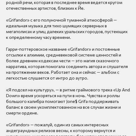
родной речи, которая в последнее время ведется кругом
отечественных артистов, близких к Йе.
«Grifandor» с его полуночной туманной атмосферой —
идеальная музыка для тихо шумящих серверных в
мегаполисах и улиц далеких уральских городов, пустеющих
к определенному часу времени.
Гарри-поттеровское название «Grifandor» и постоянные
отсылки к алхимии, средневековой системе ценностей и
более древним кодексам чести — это магия сказочного
нарратива, которая помогала соединить автора и слушателя
на протяжении веков. Работает она и сейчас — альбом с
легкостью слушается от интро до аутро.
«Я подсел на культуру», — в ритме граймового трека «Up And
Down» время ускоряться на пути в ночь. Чувства и роллы
большого калибра помогают Jone$ Grifa поддерживать
баланс в своем укомплектованном на все случаи жизни и
смерти ордене.
«Grifandor» — пожалуй, один из самых интересных
андеграундных релизов весны, к которому вернутся и