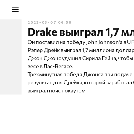
2023-03-07 06:58
Drake выиграл 1,7 м
Он поставил на победу John Johnson'a в U
Рэпер Дрейк выиграл 1,7 миллиона доллар
Джон Джонс удушил Сирила Гейна, чтобы 
весе в Лас-Вегасе.
Трехминутная победа Джонса при подаче 
результат для Дрейка, который заработал
выиграл пояс нокаутом