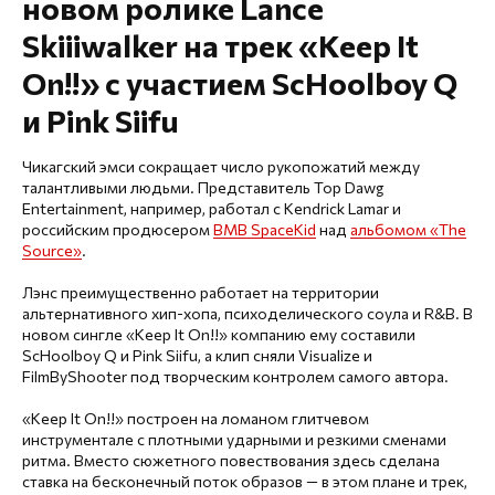
новом ролике Lance
Skiiiwalker на трек «Keep It
On!!» с участием ScHoolboy Q
и Pink Siifu
Чикагский эмси сокращает число рукопожатий между
талантливыми людьми. Представитель Top Dawg
Entertainment, например, работал с Kendrick Lamar и
российским продюсером
BMB SpaceKid
над
альбомом «The
Source»
.
Лэнс преимущественно работает на территории
альтернативного хип-хопа, психоделического соула и R&B. В
новом сингле «Keep It On!!» компанию ему составили
ScHoolboy Q и Pink Siifu, а клип сняли Visualize и
FilmByShooter под творческим контролем самого автора.
«Keep It On!!» построен на ломаном глитчевом
инструментале с плотными ударными и резкими сменами
ритма. Вместо сюжетного повествования здесь сделана
ставка на бесконечный поток образов — в этом плане и трек,