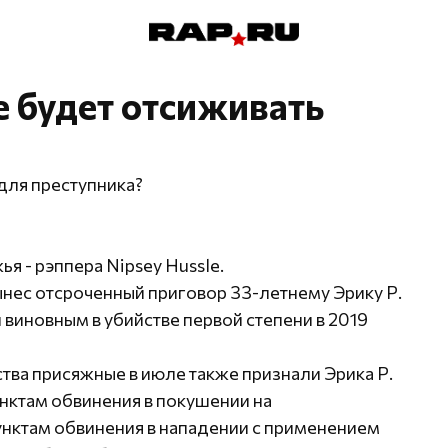
e будет отсиживать
для преступника?
я - рэппера Nipsey Hussle.
вынес отсроченный приговор 33-летнему Эрику Р.
виновным в убийстве первой степени в 2019
тва присяжные в июле также признали Эрика Р.
нктам обвинения в покушении на
нктам обвинения в нападении с применением