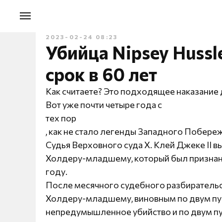
2023-02-24 08:23
Убийца Nipsey Hussl
срок в 60 лет
Как считаете? Это подходящее наказание 
Вот уже почти четыре года с
тех пор
, как не стало легенды Западного Побережь
Судья Верховного суда Х. Клей Джеке II 
Холдеру-младшему, который был признан 
году.
После месячного судебного разбирательс
Холдеру-младшему, виновным по двум пу
непредумышленное убийство и по двум пу