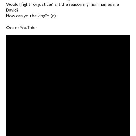
Would I fight for justice? Is it the reason my mum named me
David?
How can you be king?» (с).
Фото: YouTube