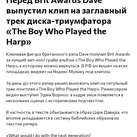
выпустил клип на заглавный
трек диска-триумфатора
«The Boy Who Played the
Harp»
Ключевая фигура британского рэпа Dave получил Brit Awards
за лучший хип-хоп/ грайм альбом «The Boy Who Played the
Harp», к которому можно вернуться. В РФ он вышел на всех
площадках, виджет на Яндекс Музыку под клипом.
За день до этого рэпер решил выложить клип на титульный
трек лонгплея «The Boy Who Played the Harp». Режиссером
видео выступил Эдем Ворноо: в кадре эмси появляется в
нескольких сценах с историческим подтекстом.
В частности, в тексте обыгрывается образ Царя Давида, что
вполне укладывается в систему библейских образов из
текстов рэпера.
«What would I do with the next generation?