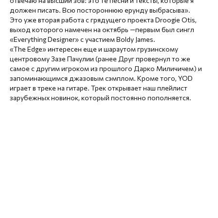
отвечаю на высший зов: это те песни и тексты, которые я
должен писать. Всю постороннюю ерунду выбрасыва».⁠
Это уже вторая работа с грядущего проекта Droogie Otis,
выход которого намечен на октябрь —первым был сингл
«Everything Designer» с участием Boldy James.⁠
«The Edge» интересен еще и шараутом грузинскому
центровому Зазе Пачулии (ранее Друг провернул то же
самое с другим игроком из прошлого Дарко Миличичем) и
запоминающимся джазовым сэмплом. Кроме того, YOD
играет в треке на гитаре. Трек открывает наш плейлист
зарубежных новинок, который постоянно пополняется.