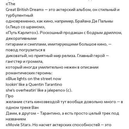
«The
Great British Dream» — это актерский альбом, он стильный и
турбулентный
одновременно, как кино, например, Брайана Де Пальмы
(«Лицо со шрамом»,
«Путь Карлито»). Роскошный продакшн с бодрым дриллом,
декоративными
гитарами и сэмплами, имитирующими большое кино, —
повод погрузиться в
диковатый, но приятный мир релиза. Главный герой —
гангстер и громила,
который иногда умилительно нежен в описании
романтических героинь:
«Blue lights on the street now
lookin’ like a Quentin Tarantino
she’s overheatin’ like a jalepeno» (с).
Про
желание стать кинозвездой тут вообще довольно много — в
одном треке Ван
Дамм, в другом – Тарантино, а есть просто целый трек под
названием
«Movie Star». Но насчет актерских способностей — это