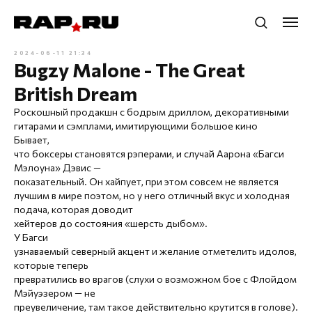
2024-06-11 21:34
Bugzy Malone - The Great
British Dream
Роскошный продакшн с бодрым дриллом, декоративными
гитарами и сэмплами, имитирующими большое кино
Бывает,
что боксеры становятся рэперами, и случай Аарона «Багси
Мэлоуна» Дэвис —
показательный. Он хайпует, при этом совсем не является
лучшим в мире поэтом, но у него отличный вкус и холодная
подача, которая доводит
хейтеров до состояния «шерсть дыбом».
У Багси
узнаваемый северный акцент и желание отметелить идолов,
которые теперь
превратились во врагов (слухи о возможном бое с Флойдом
Мэйуэзером — не
преувеличение, там такое действительно крутится в голове).