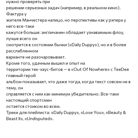
нужно проверять при
решении серьезных задач (например, в реальном кино).
Фактура у
жителя Манчестера налицо, но перспективы как у рэпера у
него все-таки
кажутся больше: англичанин обладает узнаваемым флоу,
лучше всего он
смотрится в состоянии бычки («Daily Duppy»), но и в более
расслабленном
варианте не разочаровывает.
Кроме того, удачным вышел и опыт на
территории тек-хаус-битов — в «Out Of Nowhere» с TeeDee
главный герой
альбом показывает, что даже тогда, когда текст совсем не в
тему, он
справляется с ним как минимум убедительно. Все-таки
настоящий спортсмен
остается стоиком во всем.
Треки для плейлиста: «Daily Duppy», «Lose You», «Beauty &
Beast II», «Undisputed».