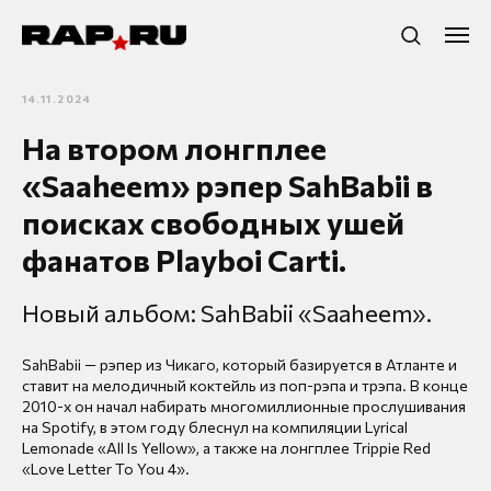
14.11.2024
На втором лонгплее
«Saaheem» рэпер SahBabii в
поисках свободных ушей
фанатов Playboi Carti.
Новый альбом: SahBabii «Saaheem».
SahBabii — рэпер из Чикаго, который базируется в Атланте и
ставит на мелодичный коктейль из поп-рэпа и трэпа. В конце
2010-х он начал набирать многомиллионные прослушивания
на Spotify, в этом году блеснул на компиляции Lyrical
Lemonade «All Is Yellow», а также на лонгплее Trippie Red
«Love Letter To You 4».