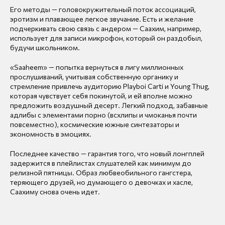
Его методы — головокружительный поток ассоциаций,
эротизм и плавающее легкое звучание. Есть и желание
подчеркивать свою связь с андером — Саахим, например,
использует для записи микрофон, который он раздобыл,
будучи школьником.
«Saaheem» — попытка вернуться в лигу миллионных
прослушиваний, учитывая собственную органику и
стремление привлечь аудиторию Playboi Carti и Young Thug,
которая чувствует себя покинутой, и ей вполне можно
предложить воздушный десерт. Легкий подход, забавные
адлибы с элементами порно (всхлипы и чмоканья почти
повсеместно), космические южные синтезаторы и
экономность в эмоциях.
Последнее качество — гарантия того, что новый лонгплей
задержится в плейлистах слушателей как минимум до
релизной пятницы. Образ любвеобильного гангстера,
теряющего друзей, но думающего о девочках и хасле,
Саахиму снова очень идет.