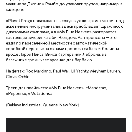
машине за Джоном Рэмбо до упаковки трупов, например, в
кальцоне.
«Planet Frog» показывает высокую кухню: артист читает под
аскетичные инструменталы, здесь преобладает драмлесс с
джазовыми сэмплами, а в «My Blue Heaven» разгорается
настоящая вечеринка с биг-бэндом. Рэп Бронсона — это
езда по пересеченной местности с автоматической
коробкой передач: за окнами проносятся баскетболисты
вроде Ларри Нэнса, Винса Картера или Леброна, а в
багажнике громыхает арсенал для барбекю.
На фитах: Roc Marciano, Paul Wall, Lil Yachty, Meyhem Lauren,
Clovis Ochin.
Треки для плейлиста: «My Blue Heaven», «Mandem»,
«Peppers», «Mutations».
(Baklava Industries. Queens, New York)