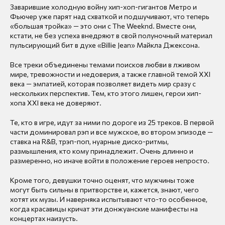
Заварившие холодную войну хип-хоп-гигантов Метро и
Фьючер уже парят над схваткой и подшучивают, что теперь
«большая тройка» — это они с The Weeknd. Вместе они,
кстати, не без успеха внедряют в свой полуночный материал
пульсирующий бит в духе «Billie Jean» Майкла Джексона.
Все треки объединены темами поисков любви в лживом
мире, тревожности и недоверия, а также главной темой XXI
века — эмпатией, которая позволяет видеть мир сразу с
нескольких перспектив. Тем, кто этого лишен, герои хип-
хопа XXI века не доверяют.
Те, кто в игре, идут за ними по дороге из 25 треков. В первой
части доминировал рэп и все мужское, во втором эпизоде —
ставка на R&B, трэп-поп, нуарные диско-ритмы,
размышления, кто кому принадлежит. Очень длинно и
размеренно, но иначе войти в положение героев непросто.
Кроме того, девушки точно оценят, что мужчины тоже
могут быть сильны в притворстве и, кажется, знают, чего
хотят их музы. И наверняка испытывают что-то особенное,
когда красавицы кричат эти донжуанские манифесты на
концертах наизусть.