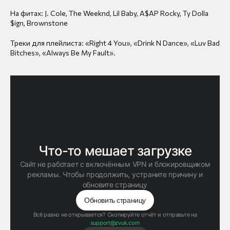
На фитах: J. Cole, The Weeknd, Lil Baby, A$AP Rocky, Ty Dolla
$ign, Brownstone
Треки для плейлиста: «Right 4 You», «Drink N Dance», «Luv Bad
Bitches», «Always Be My Fault».