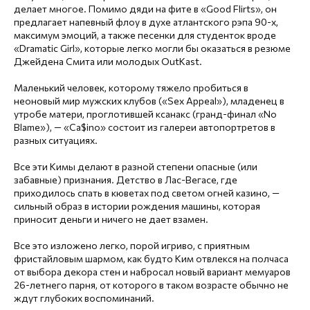
делает многое. Помимо дяди на фите в «Good Flirts», он
предлагает напевный флоу в духе атлантского рэпа 90-х,
максимум эмоций, а также песенки для студенток вроде
«Dramatic Girl», которые легко могли бы оказаться в резюме
Джейдена Смита или молодых OutKast.
Маленький человек, которому тяжело пробиться в
неоновый мир мужских клубов («Sex Appeal»), младенец в
утробе матери, проглотившей ксанакс (гранд-финал «No
Blame»), — «Ca$ino» состоит из галереи автопортретов в
разных ситуациях.
Все эти Кимы делают в разной степени опасные (или
забавные) признания. Детство в Лас-Вегасе, где
приходилось спать в кюветах под светом огней казино, —
сильный образ в истории рождения машины, которая
приносит деньги и ничего не дает взамен.
Все это изложено легко, порой игриво, с приятным
фристайловым шармом, как будто Ким отвлекся на полчаса
от выбора декора стен и набросал новый вариант мемуаров
26-летнего парня, от которого в таком возрасте обычно не
ждут глубоких воспоминаний.