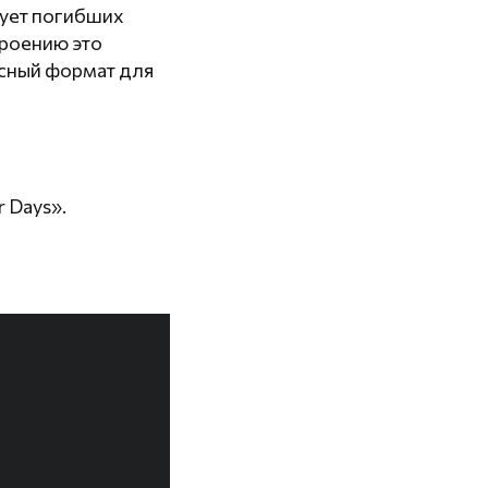
ирует погибших
троению это
асный формат для
r Days».