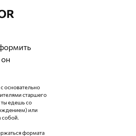
TOR
оформить
 он
 с основательно
вителями старшего
 ты едешь со
ождением) или
м собой.
ержаться формата