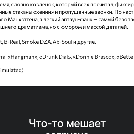
время, словно козленок, который всех посчитал, фикс
нные стаканы «хенни» и пропущенные звонки. По нас
го Манхэттена, а легкий аптаун-фанк — самый безоп
ишнего драматизма, но с юмором и массой деталей.
t, B-Real, Smoke DZA, Ab-Soul и другие.
а: «Hangman», «Drunk Dial», «Donnie Brasco», «Bette
imulated)