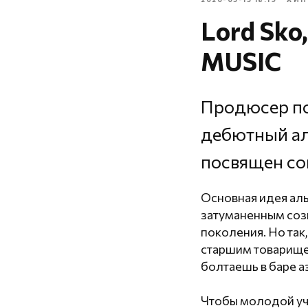
Lord Sko
MUSIC
Продюсер по
дебютный аль
посвящен со
Основная идея аль
затуманенным созн
поколения. Но так
старшим товарище
болтаешь в баре а
Чтобы молодой уч