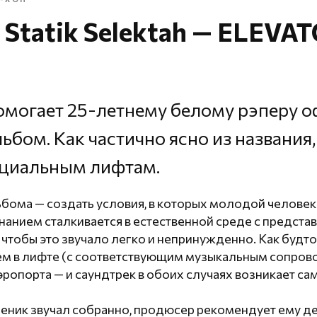
, Statik Selektah — ELEVA
могает 25-летнему белому рэперу 
бом. Как частично ясно из названия,
циальным лифтам.
бома — создать условия, в которых молодой человек
анием сталкивается в естественной среде с предста
, чтобы это звучало легко и непринужденно. Как будто
м в лифте (с соответствующим музыкальным сопров
эропорта — и саундтрек в обоих случаях возникает са
еник звучал собранно, продюсер рекомендует ему д