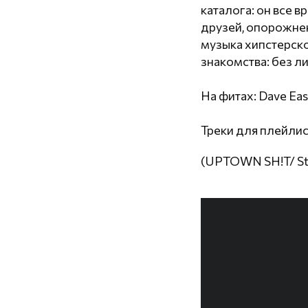
каталога: он все 
друзей, опорожне
музыка хипстерско
знакомства: без л
На фитах: Dave Eas
Треки для плейлист
(UPTOWN SH!T/ St