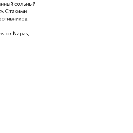
енный сольный
. С такими
ротивников.
astor Napas,