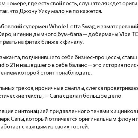
ом номере, где есть свой гость, слушателя ждет ориг
так, что Джону Уику мало не по кажется.
бовский супермен Whole Lotta Swag, и заматеревший
epo, и гении дымного бум-бэпа — доберманы Vibe TGK
 рвать на фитах ближе к финалу.
узыканта, подчинившего себе бизнес-процессы, ставш
io 21 и нашедшего в себе баланс — это история поис
тением которой стоит понаблюдать.
льных треков, ироничные сэмплы, слегка проветрива
тические тексты, — Сапа сделал большое дело.
ляция с интонацией придавленного тенями хищников 
черк Сапы, который отличается оригинальным флоу и 
ботает с каждым из своих гостей.