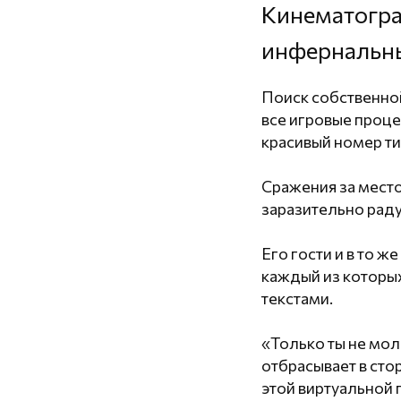
Кинематогра
инфернальны
Поиск собственной
все игровые проце
красивый номер ти
Сражения за место
заразительно раду
Его гости и в то 
каждый из которых
текстами.
«Только ты не молч
отбрасывает в сто
этой виртуальной 