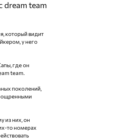
 dream team
я, который видит
йкером, у него
апы, где он
ream team.
азных поколений,
 изощренными
у из них, он
ких-то номерах
действовать