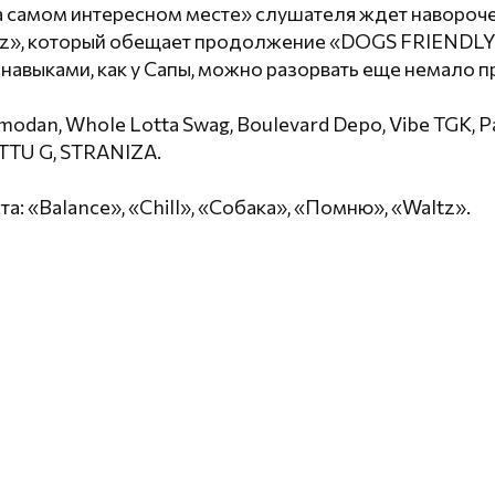
а самом интересном месте» слушателя ждет навороч
z», который обещает продолжение «DOGS FRIENDLY»
авыками, как у Сапы, можно разорвать еще немало п
odan, Whole Lotta Swag, Boulevard Depo, Vibe TGK, P
OTTU G, STRANIZA.
а: «Balance», «Chill», «Собака», «Помню», «Waltz».