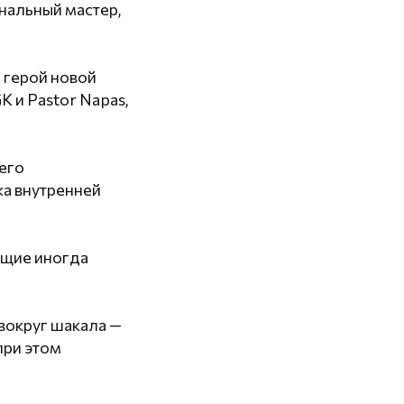
инальный мастер,
 герой новой
 и Pastor Napas,
его
ка внутренней
ющие иногда
вокруг шакала —
при этом