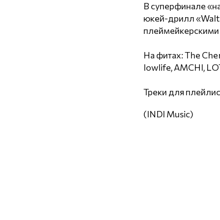
В суперфинале «н
юкей-дрилл «Walt
плеймейкерскими н
На фитах: The Chem
lowlife, AMCHI, L
Треки для плейлист
(INDI Music)