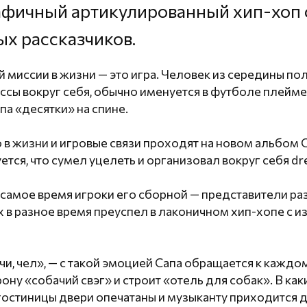
фичный артикулированный хип-хоп с
х рассказчиков.
 миссии в жизни — это игра. Человек из середины пол
ссы вокруг себя, обычно именуется в футболе плейме
па «десятки» на спине.
 в жизни и игровые связи проходят на новом альбом С
ется, что сумел уцелеть и организовал вокруг себя d
же самое время игроки его сборной — представители р
 в разное время преуспел в лаконичном хип-хопе с
и, чел», — с такой эмоцией Сапа обращается к каждом
рону «собачий свэг» и строит «отель для собак». В ка
гостиницы двери опечатаны и музыканту приходится 