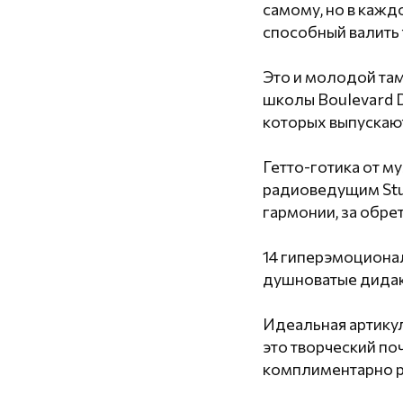
самому, но в кажд
способный валить 
Это и молодой там
школы Boulevard D
которых выпускают
Гетто-готика от м
радиоведущим Stud
гармонии, за обре
14 гиперэмоциона
душноватые дидак
Идеальная артику
это творческий по
комплиментарно ра