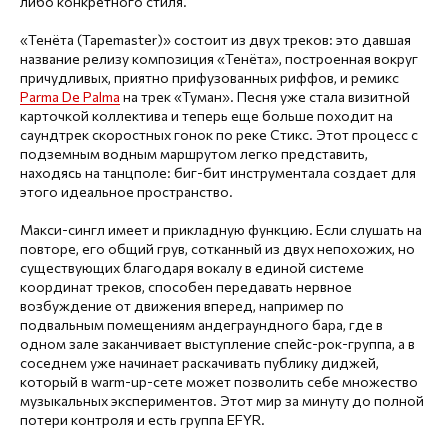
либо конкретного стиля.
«Тенёта (Tapemaster)» состоит из двух треков: это давшая
название релизу композиция «Тенёта», построенная вокруг
причудливых, приятно прифузованных риффов, и ремикс
Parma De Palma
на трек «Туман». Песня уже стала визитной
карточкой коллектива и теперь еще больше походит на
саундтрек скоростных гонок по реке Стикс. Этот процесс c
подземным водным маршрутом легко представить,
находясь на танцполе: биг-бит инструментала создает для
этого идеальное пространство.
Макси-сингл имеет и прикладную функцию. Если слушать на
повторе, его общий грув, сотканный из двух непохожих, но
существующих благодаря вокалу в единой системе
координат треков, способен передавать нервное
возбуждение от движения вперед, например по
подвальным помещениям андеграундного бара, где в
одном зале заканчивает выступление спейс-рок-группа, а в
соседнем уже начинает раскачивать публику диджей,
который в warm-up-сете может позволить себе множество
музыкальных экспериментов. Этот мир за минуту до полной
потери контроля и есть группа EFYR.