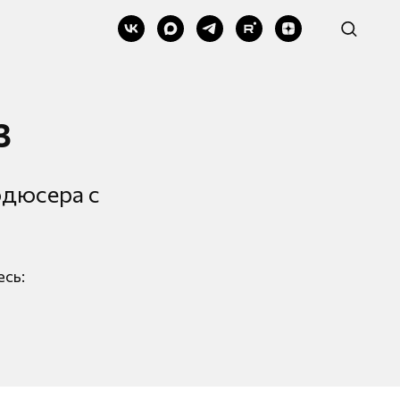
3
одюсера с
есь: