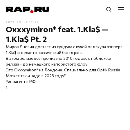
2023-09-17 17:22
Oxxxymiron* feat. 1.Kla$ —
1.Kla$ Pt. 2
Мирон Янович достает из сундука с кучей олдскула рэппера
1.Kla$ и делает классический баттл рэп.
В этом релизе все пронизано 2010 годом, от обложки
релиза - до немецкого напористого флоу.
Это Oxxxymiron* из Лондона. Специально для Optik Russia
Может так и надо в 2023 году?
*иноагент в РФ
1