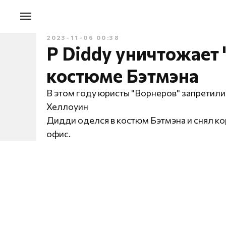
2023-11-06 00:38
P Diddy уничтожает "
костюме Бэтмэна
В этом году юристы "Ворнеров" запретил
Хеллоуин
Дидди оделся в костюм Бэтмэна и снял ко
офис.