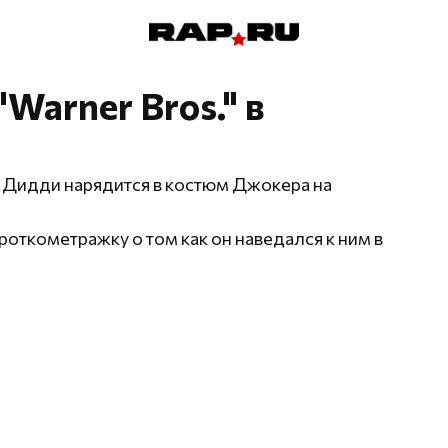
Warner Bros." в
и Дидди нарядится в костюм Джокера на
роткометражку о том как он наведался к ним в