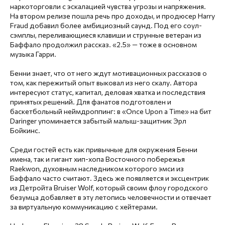
наркоторговли с эскалацией чувства угрозы и напряжения.
На втором релизе пошла речь про доходы, и продюсер Harry
Fraud добавил более амбициозный саунд. Под его соул-
сэмплы, переливающиеся клавиши и струнные ветеран из
Баффало продолжил рассказ. «2.5» — тоже в основном
музыка Гарри.
Бенни знает, что от него ждут мотивационных рассказов о
том, как пережитый опыт выковал из него скалу. Автора
интересуют статус, капитал, деловая хватка и последствия
принятых решений. Для фанатов подготовлен и
баскетбольный неймдроппинг: в «Once Upon a Time» на бит
Daringer упоминается забытый малыш-защитник Эрл
Бойкинс.
Среди гостей есть как привычные для окружения Бенни
имена, так и гигант хип-хопа Восточного побережья
Raekwon, духовным наследником которого эмси из
Баффало часто считают. Здесь же появляется и эксцентрик
из Детройта Bruiser Wolf, который своим флоу городского
безумца добавляет в эту летопись человечности и отвечает
за виртуальную коммуникацию с хейтерами.