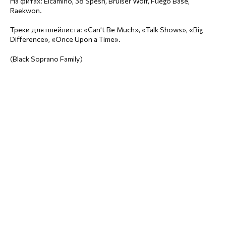
На фитах: Elcamino, 38 Spesh, Bruiser Wolf, Fuego Base,
Raekwon.
Треки для плейлиста: «Can’t Be Much», «Talk Shows», «Big
Difference», «Once Upon a Time».
(Black Soprano Family)