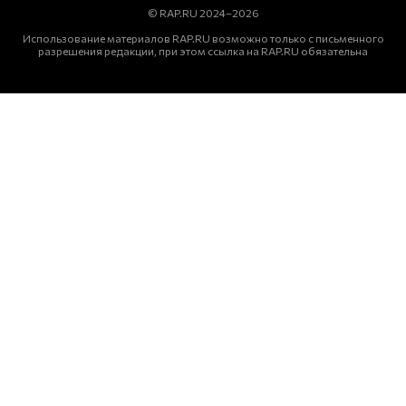
© RAP.RU 2024–2026
Использование материалов RAP.RU возможно только с письменного
разрешения редакции, при этом ссылка на RAP.RU обязательна