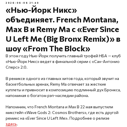
2026-06-06 21:40
«Нью-Йорк Никс»
объединяет. French Montana,
Max B и Remy Ma с «Ever Since
U Left Me (Big Bronx Remix)» в
шоу «From The Block»
В этом году Нью-Йорк получить главный трофей НБА — клуб
«Нью-Йорк Никс» ведет в финальной серии с «Сан-Антонио
Сперс» 2:0.
В ремиксе одного из главных хитов года, который звучит на
баскетбольных аренах, Remy Ma отвечает за жесткие
куплеты и привносит в композицию подлинный дух Бронкса,
напоминая о богатом рэп-наследии района.
Напомним, что French Montana и Max B 22 мая выпустили
микстейп «Wave Gods 2: Cosmos Brothers», где есть другой
ремикс на «Ever Since U Left Me». Подробнее о релизе
здесь
.