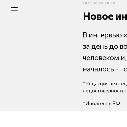
2023-12-30 00:39
Новое и
В интервью 
за день до в
человеком и,
началось - т
*Редакция не всег
недостоверность 
*Иноагент в РФ