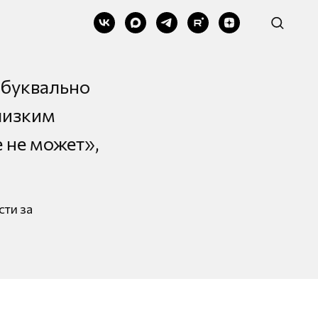
 буквально
близким
е не может»,
сти за