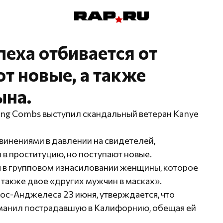
пеха отбивается от
т новые, а также
ына.
g Combs выступил скандальный ветеран Kanye
инениями в давлении на свидетелей,
 в проституцию, но поступают новые.
 в групповом изнасиловании женщины, которое
а также двое «других мужчин в масках».
ос-Анджелеса 23 июня, утверждается, что
манил пострадавшую в Калифорнию, обещая ей