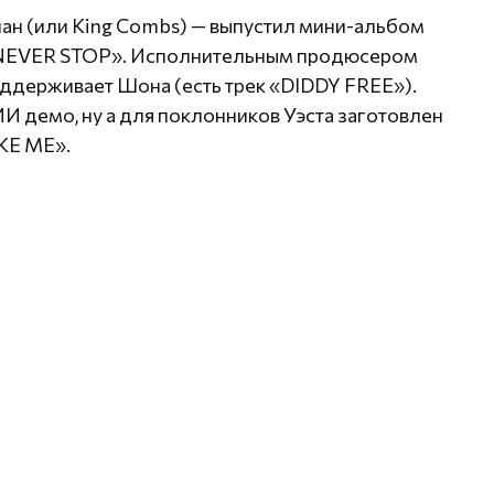
ан (или King Combs) — выпустил мини-альбом
«NEVER STOP». Исполнительным продюсером
оддерживает Шона (есть трек «DIDDY FREE»).
И демо, ну а для поклонников Уэста заготовлен
IKE ME».