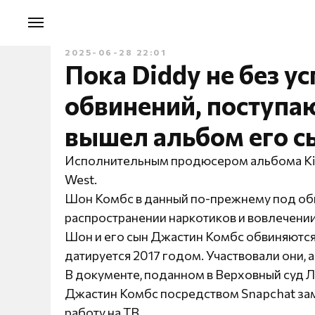
2025-06-28 22:01
Пока Diddy не без ус
обвинений, поступаю
вышел альбом его с
Исполнительным продюсером альбома Kin
West.
Шон Комбс в данный по-прежнему под обв
распространении наркотиков и вовлечении
Шон и его сын Джастин Комбс обвиняются
датируется 2017 годом. Участвовали они, 
В документе, поданном в Верховный суд Л
Джастин Комбс посредством Snapchat за
работу на ТВ.