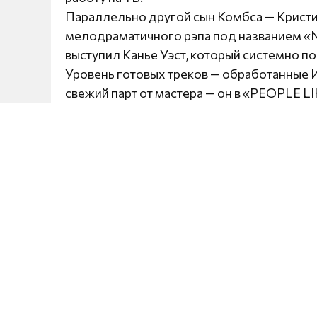
Параллельно другой сын Комбса — Кристи
мелодраматичного рэпа под названием 
выступил Канье Уэст, который системно п
Уровень готовых треков — обработанные И
свежий парт от мастера — он в «PEOPLE L