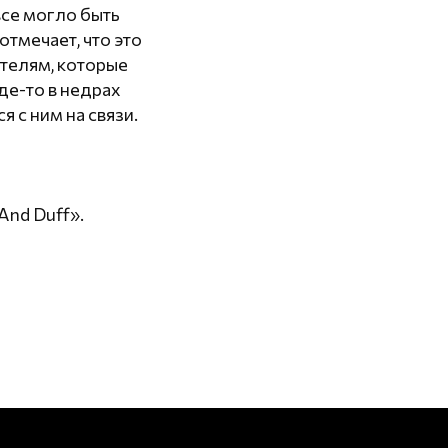
все могло быть
тмечает, что это
ателям, которые
де-то в недрах
 с ним на связи.
And Duff».