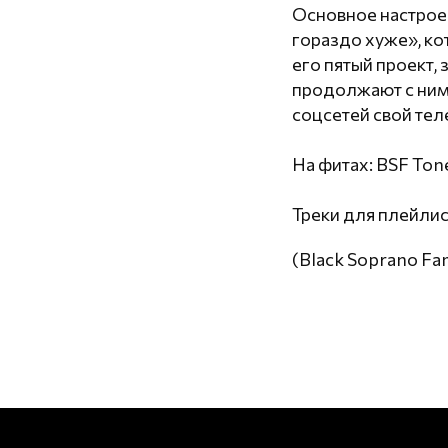
Основное настроен
гораздо хуже», ко
его пятый проект,
продолжают с ним 
соцсетей свой тел
На фитах: BSF Ton
Треки для плейлист
(Black Soprano Fam