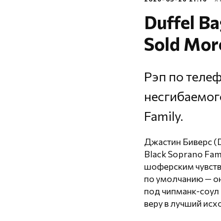
Duffel Ba
Sold Mor
Рэп по теле
несгибаемог
Family.
Джастин Биверс (D
Black Soprano Fam
шоферским чувство
по умолчанию — он
под чипманк-соул 
веру в лучший исх