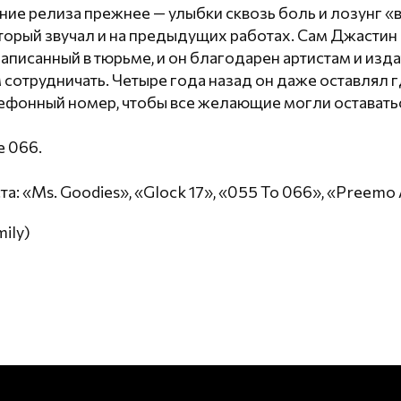
ие релиза прежнее — улыбки сквозь боль и лозунг «
торый звучал и на предыдущих работах. Сам Джастин о
 записанный в тюрьме, и он благодарен артистам и изд
сотрудничать. Четыре года назад он даже оставлял г
ефонный номер, чтобы все желающие могли оставаться
e 066.
а: «Ms. Goodies», «Glock 17», «055 To 066», «Preemo 
ily)