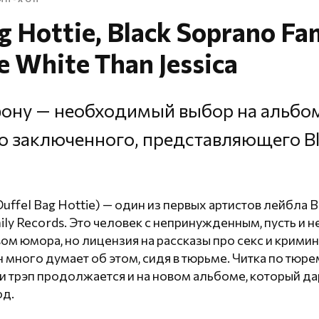
g Hottie, Black Soprano Fa
e White Than Jessica
фону — необходимый выбор на альбо
о заключенного, представляющего Bl
uffel Bag Hottie) — один из первых артистов лейбла 
ily Records. Это человек с непринужденным, пусть и 
м юмора, но лицензия на рассказы про секс и кримин
 много думает об этом, сидя в тюрьме. Читка по тю
и трэп продолжается и на новом альбоме, который да
од.