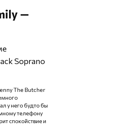
mily —
ме
ack Soprano
Benny The Butcher
немного
ал у него будто бы
ремному телефону
рит спокойствие и