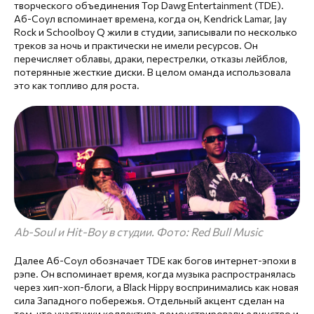
творческого объединения Top Dawg Entertainment (TDE).
Аб-Соул вспоминает времена, когда он, Kendrick Lamar, Jay
Rock и Schoolboy Q жили в студии, записывали по несколько
треков за ночь и практически не имели ресурсов. Он
перечисляет облавы, драки, перестрелки, отказы лейблов,
потерянные жесткие диски. В целом оманда использовала
это как топливо для роста.
Ab-Soul и Hit-Boy в студии. Фото: Red Bull Music
Далее Аб-Соул обозначает TDE как богов интернет-эпохи в
рэпе. Он вспоминает время, когда музыка распространялась
через хип-хоп-блоги, а Black Hippy воспринимались как новая
сила Западного побережья. Отдельный акцент сделан на
том, что участники коллектива демонстрировали единство и