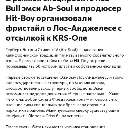
Bull эмси Ab-Soul и продюсер
Hit-Boy организовали
фристайл о Лос-Анджелесе с
отсылкой к KRS-One
Герберт Энтони Стивенс IV (Ab-Soul) — наследник
калифорнийской традиции так называемого «сознательного
рэпа». В рамках фристайла на биты Hit-Boy он решил
поразмышлять об истории, власти и собственном наследии.
Первые строки посвящены Южному Лос-Анджелесу и тому,
как государственные структуры, по мнению автора,
способствовали расколу черных сообществ. Эмси
вспоминает лидеров движения «Черные пантеры» — Хьюи
Ньютона, Бобби Сила и Фреда Хэмптона — и говорит, что
внешние силы специально подбрасывали оружие и
наркотики в районы. Манипуляциям сверху существующие
конфликты Bloods и Crips были усилены.
После смены бита начинается хроника становления