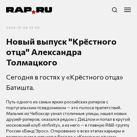
2024-11-28 23:30
Новый выпуск "Крёстного
отца" Александра
Толмацкого
Сегодня в гостях у «Крёстного отца»
Батишта.
Путь одного из самых ярких российских рэперов с
португальским псевдонимом — это полоса препятствий.
Мальчик из Чебоксар узнал столичные улицы, нашел новых
друзей-рэперов, оказался рядом с ДеЦлом и попал в крутой
московский клуб «Infinity», а из него — в главную R&B-группу
России «Банд’Эрос». Откровенно о всех этапах карьеры и
возвращении в хип-хоп в беседе с «Крестным отцом».