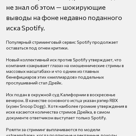
не знал об этом — шокирующие
выводы на фоне недавно поданного
иска Spotify.
Популярный стриминговый сервис Spotify продолжает
оставаться под огнем критики.
Новый коллективный иск против Spotify утверждает, что
компания «закрывает глаза» на «мошеннические стримы в
массовых масштабах» и что одним из главных
бенефициаров этих «миллиардов» поддельных
прослушиваний стал Дрейк.
Иск подан в окружной суд Калифорнии в воскресенье
вечером. В качестве основного истца указан рэпер RBX
(кузен Snoop Dogg). Хотя наиболее громкие утверждения в
иске касаются количества стримов Дрейка, в самом
документе ответчиком выступает только Spotify.
Роялти за стриминг выплачиваются по модели
«streamshare», когда подписные и рекламные доходы