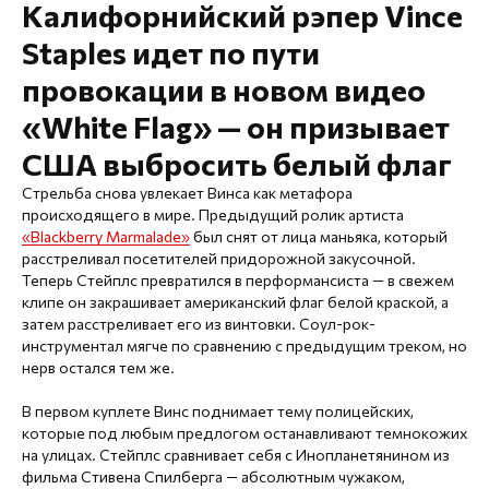
Калифорнийский рэпер Vince
Staples идет по пути
провокации в новом видео
«White Flag» — он призывает
США выбросить белый флаг
Стрельба снова увлекает Винса как метафора
происходящего в мире. Предыдущий ролик артиста
«Blackberry Marmalade»
был снят от лица маньяка, который
расстреливал посетителей придорожной закусочной.
Теперь Стейплс превратился в перформансиста — в свежем
клипе он закрашивает американский флаг белой краской, а
затем расстреливает его из винтовки. Соул-рок-
инструментал мягче по сравнению с предыдущим треком, но
нерв остался тем же.
В первом куплете Винс поднимает тему полицейских,
которые под любым предлогом останавливают темнокожих
на улицах. Стейплс сравнивает себя с Инопланетянином из
фильма Стивена Спилберга — абсолютным чужаком,