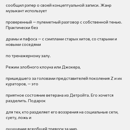
сообщил рэпер о своей концептуальной записи. Жанр
музыкант использует
проверенный — пулеметный разговор с собственной тенью.
Практически без
драмы и пафоса — с сэмплами старых хитов, со старыми и
новыми соседями
по тренажерному залу.
Режим злобного клоуна или Джокера,
пришедшего за головами представителей поколения Z и их
кураторов, — это
приятное состояние ветерана из Детройта. Его хочется
разделить. Подарок
для тех, кто разделяет его воззрения на социальные сети,
суету, ложь и
ощущение всеобщей тревоги за мир.