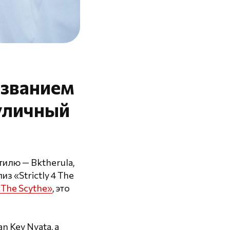
азванием
 уличный
тилю — Bktherula,
из «Strictly 4 The
«The Scythe»
, это
n Key Nyata, а