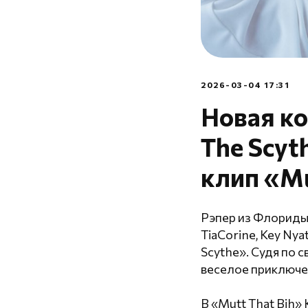
2026-03-04 17:31
Новая ко
The Scyt
клип «Mu
Рэпер из Флориды 
TiaCorine, Key Nya
Scythe». Судя по 
веселое приключе
В «Mutt That Bih» 