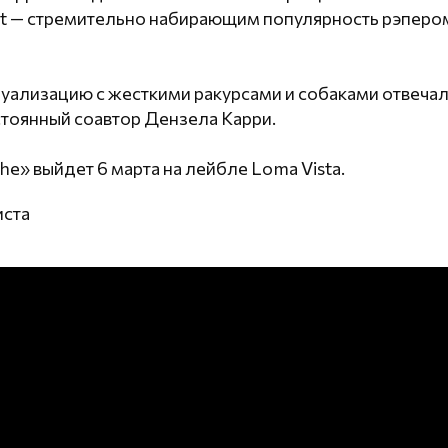
at — стремительно набирающим популярность рэперо
зуализацию с жесткими ракурсами и собаками отвеча
стоянный соавтор Дензела Карри.
ythe» выйдет 6 марта на лейбле Loma Vista.
иста