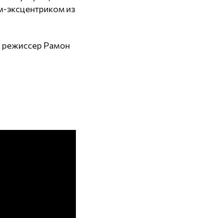
м-эксцентриком из
л режиссер Рамон