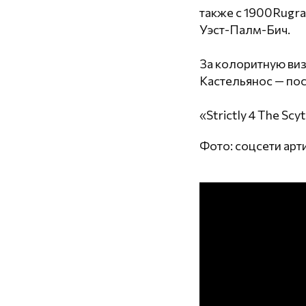
также с 1900Rugr
Уэст-Палм-Бич.
За колоритную ви
Кастельянос — по
«Strictly 4 The Sc
Фото: соцсети арт