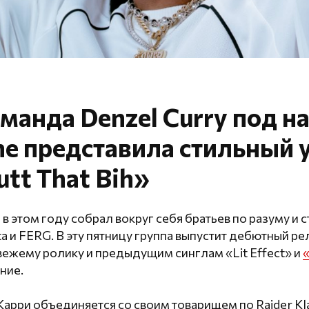
манда Denzel Curry под н
he представила стильный
tt That Bih»
в этом году собрал вокруг себя братьев по разуму и с
ta и FERG. В эту пятницу группа выпустит дебютный рел
свежему ролику и предыдущим синглам «Lit Effect» и
ние.
Карри объединяется со своим товарищем по Raider Kla