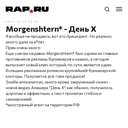
2023-12-29 03:24
Morgenshtern* - День Х
Я вообще не продаюсь, вот это прецедент. Но реально
много дали за е*лет.
Прям очень много
Еще совсем недавно Morgenshtern* был одним из главных
противников рекламы букмекеров и казино, а сегодня
выпускает новый клип, который, по сути, является одим
большим рекламным роликом крупнейшей букмекерской
конторы. Получается, всё-таки продался?
Зомби апокалипсис, много крови, закрученный сюжет -
новое видео Алишера "День Х", как обычно, получилось
дорогим и эффектным, а текст пропитан стебом и
самоиронией.
*иностранный агент на территории РФ