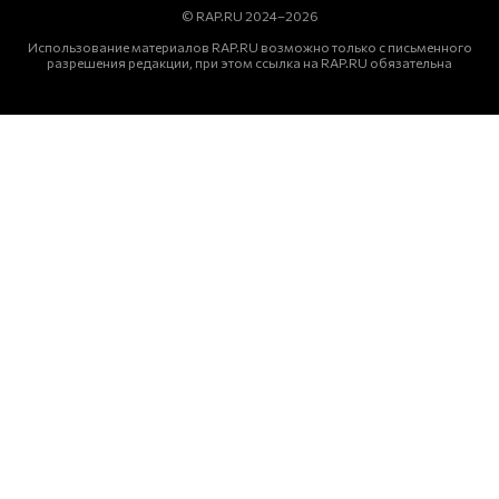
© RAP.RU 2024–2026
Использование материалов RAP.RU возможно только с письменного
разрешения редакции, при этом ссылка на RAP.RU обязательна