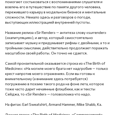
помогают состыковаться с воспоминаниями слушателя и
вовлечь его в путешествие по памяти другого человека,
пережившего карьеру в модельном бизнесе и ментальные
сложности. Немало здесь и разговоров о погоде,
выступающих иллюстрацией внутренней пустоты.
Название релиза «Sir Render» — антитеза слову «surrender»
(«капитуляция»), и автор, который самостоятельно
записывает музыку и придумывает рифмы с двойными, а то и
тройными смыслами, действительно продолжает поражать
масштабом своей работы. Он точно не сдается.
Самой пронзительной оказывается строка из «The Birth of
Medicine»: «На могиле моего брата нет надгробия — только
крест напротив моего отражения». Если вы готовы к
внимательному (а внимание здесь потребуется)
погружению в поэзию такого рода на фоне лета, которое
тоже часто дарит нечаянные флэшбеки, как и тексты
Сейджа, то «Sir Render» — головоломка что надо.
На фитах: Earl Sweatshirt, Armand Hammer, Mike Shabb, Ka.
Лучшие треки: «The Birth of Medicine», «Commencement»,