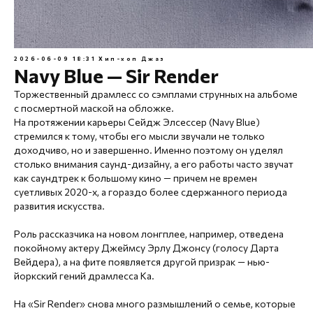
2026-06-09 18:31
Хип-хоп
Джаз
Navy Blue — Sir Render
Торжественный драмлесс со сэмплами струнных на альбоме
с посмертной маской на обложке.
На протяжении карьеры Сейдж Элсессер (Navy Blue)
стремился к тому, чтобы его мысли звучали не только
доходчиво, но и завершенно. Именно поэтому он уделял
столько внимания саунд-дизайну, а его работы часто звучат
как саундтрек к большому кино — причем не времен
суетливых 2020-х, а гораздо более сдержанного периода
развития искусства.
Роль рассказчика на новом лонгплее, например, отведена
покойному актеру Джеймсу Эрлу Джонсу (голосу Дарта
Вейдера), а на фите появляется другой призрак — нью-
йоркский гений драмлесса Ka.
На «Sir Render» снова много размышлений о семье, которые