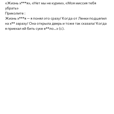
«Жизнь х***я», «Нет мы не курим», «Моя миссия тебя
убрать»
Приколите :
Жизнь х***я — я понял это сразу/ Когда от Ленки подцепил
на х** заразу/ Она открыла дверь и тоже так сказала/ Когда
я приехал ей бить суке e**ло…» (с).