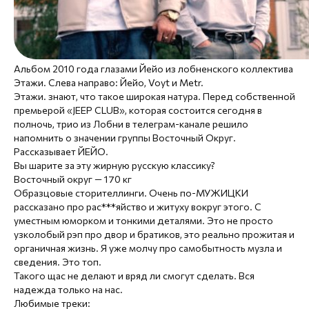
Альбом 2010 года глазами Йейо из лобненского коллектива
Этажи. Слева направо: Йейо, Voyt и Metr.
Этажи. знают, что такое широкая натура. Перед собственной
премьерой «JEEP CLUB», которая состоится сегодня в
полночь, трио из Лобни в телеграм-канале решило
напомнить о значении группы Восточный Округ.
Рассказывает ЙЕЙО.
Вы шарите за эту жирную русскую классику?
Восточный округ — 170 кг
Образцовые сторителлинги. Очень по-МУЖИЦКИ
рассказано про раc***яйство и житуху вокруг этого. С
уместным юморком и тонкими деталями. Это не просто
узколобый рэп про двор и братиков, это реально прожитая и
органичная жизнь. Я уже молчу про самобытность музла и
сведения. Это топ.
Такого щас не делают и вряд ли смогут сделать. Вся
надежда только на нас.
Любимые треки: